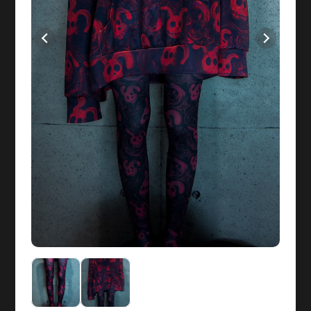
SOLD OUT
Dolly's Chaos Tights - [タイツ]