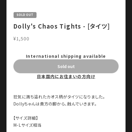
¥1,500
International shipping available
Sold out
日本国内にお住まいの方向け
狂気に満ち溢れたカオス柄がタイツになりました。
Dollyちゃんは貴方の脚から、蝕んでいきます。
【サイズ詳細】
M-Lサイズ相当
【素材】
素材:ポリエステル91% ポリウレタン9％ / 厚さ:80デニー
ル / 印刷方式:両面昇華転写