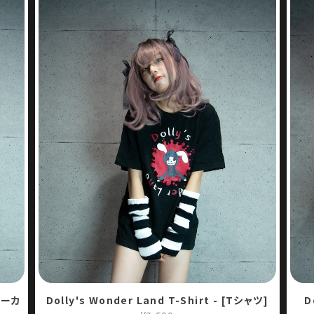
[パーカ
Dolly's Wonder Land T-Shirt - [Tシャツ]
D
¥3,500