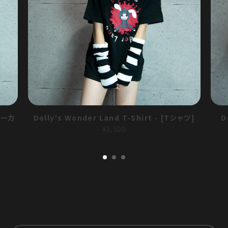
[パーカ
Dolly's Wonder Land T-Shirt - [Tシャツ]
D
¥3,500