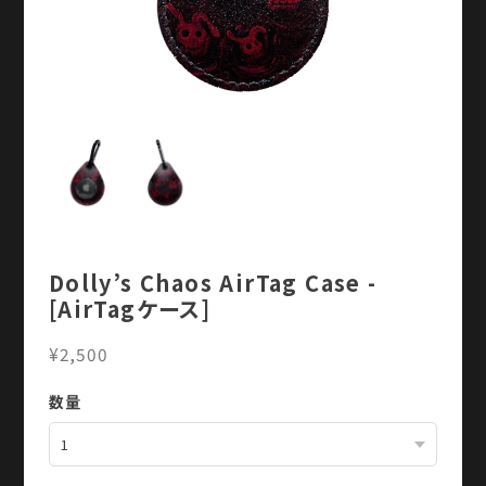
Dolly’s Chaos AirTag Case -
[AirTagケース]
¥2,500
数量