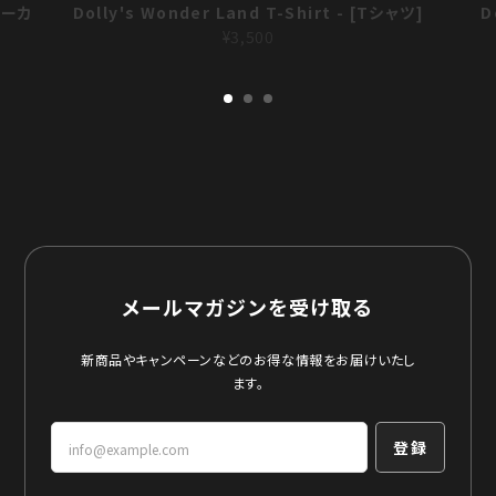
[パーカ
Dolly's Wonder Land T-Shirt - [Tシャツ]
D
¥3,500
メールマガジンを受け取る
新商品やキャンペーンなどのお得な情報をお届けいたし
ます。
登録