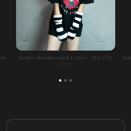
ook
Dolly's Wonder Land T-Shirt - [Tシャツ]
Do
¥3,500